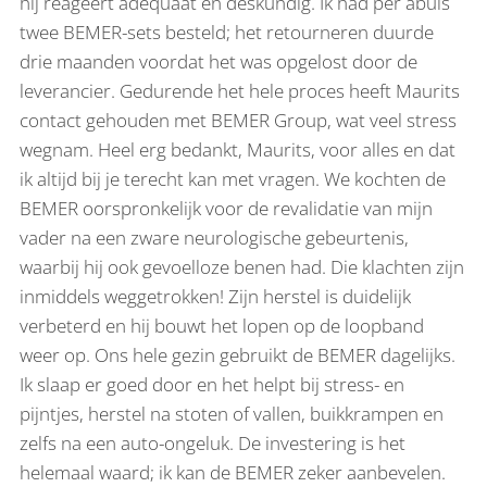
hij reageert adequaat en deskundig. Ik had per abuis
twee BEMER-sets besteld; het retourneren duurde
drie maanden voordat het was opgelost door de
leverancier. Gedurende het hele proces heeft Maurits
contact gehouden met BEMER Group, wat veel stress
wegnam. Heel erg bedankt, Maurits, voor alles en dat
ik altijd bij je terecht kan met vragen. We kochten de
BEMER oorspronkelijk voor de revalidatie van mijn
vader na een zware neurologische gebeurtenis,
waarbij hij ook gevoelloze benen had. Die klachten zijn
inmiddels weggetrokken! Zijn herstel is duidelijk
verbeterd en hij bouwt het lopen op de loopband
weer op. Ons hele gezin gebruikt de BEMER dagelijks.
Ik slaap er goed door en het helpt bij stress- en
pijntjes, herstel na stoten of vallen, buikkrampen en
zelfs na een auto-ongeluk. De investering is het
helemaal waard; ik kan de BEMER zeker aanbevelen.