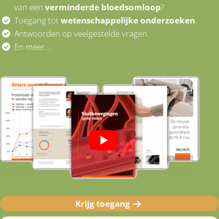
van een
verminderde bloedsomloop
?
Toegang tot
wetenschappelijke onderzoeken
.
Antwoorden op veelgestelde vragen.
En meer...
Krijg toegang