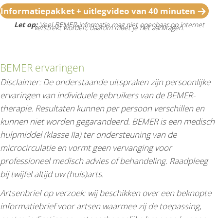
Informatiepakket + uitlegvideo van 40 minuten
Let op:
Veel BEMER-informatie mag niet openbaar op internet
verstrekt worden, daarom moet je het aanvragen.
BEMER ervaringen
Disclaimer: De onderstaande uitspraken zijn persoonlijke
ervaringen van individuele gebruikers van de BEMER-
therapie. Resultaten kunnen per persoon verschillen en
kunnen niet worden gegarandeerd. BEMER is een medisch
hulpmiddel (klasse IIa) ter ondersteuning van de
microcirculatie en vormt geen vervanging voor
professioneel medisch advies of behandeling. Raadpleeg
bij twijfel altijd uw (huis)arts.
Artsenbrief op verzoek: wij beschikken over een beknopte
informatiebrief voor artsen waarmee zij de toepassing,