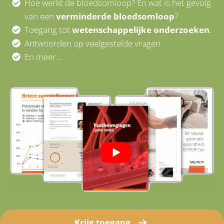
Hoe werkt de bloedsomloop? En wat is het gevolg
van een
verminderde bloedsomloop
?
Toegang tot
wetenschappelijke onderzoeken
.
Antwoorden op veelgestelde vragen.
En meer...
Krijg toegang